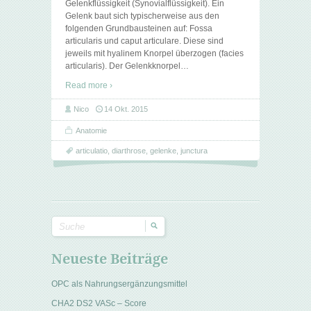
Gelenkflüssigkeit (Synovialflüssigkeit). Ein
Gelenk baut sich typischerweise aus den
folgenden Grundbausteinen auf: Fossa
articularis und caput articulare. Diese sind
jeweils mit hyalinem Knorpel überzogen (facies
articularis). Der Gelenkknorpel
…
Read more ›
Nico
14 Okt. 2015
Anatomie
articulatio
,
diarthrose
,
gelenke
,
junctura
Neueste Beiträge
OPC als Nahrungsergänzungsmittel
CHA2 DS2 VASc – Score