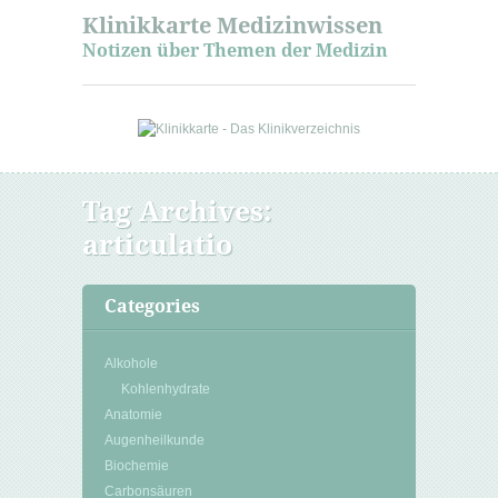
Klinikkarte Medizinwissen
Notizen über Themen der Medizin
Tag Archives:
articulatio
Categories
Alkohole
Kohlenhydrate
Anatomie
Augenheilkunde
Biochemie
Carbonsäuren