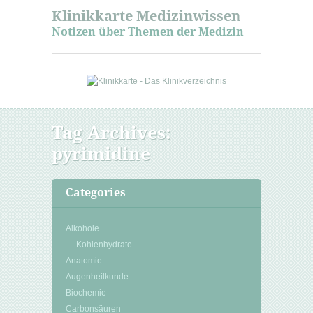
Klinikkarte Medizinwissen
Notizen über Themen der Medizin
Tag Archives:
pyrimidine
Categories
Alkohole
Kohlenhydrate
Anatomie
Augenheilkunde
Biochemie
Carbonsäuren