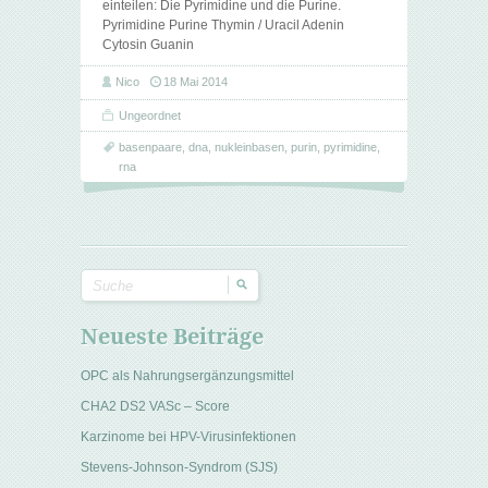
einteilen: Die Pyrimidine und die Purine.
Pyrimidine Purine Thymin / Uracil Adenin
Cytosin Guanin
Nico
18 Mai 2014
Ungeordnet
basenpaare
,
dna
,
nukleinbasen
,
purin
,
pyrimidine
,
rna
Neueste Beiträge
OPC als Nahrungsergänzungsmittel
CHA2 DS2 VASc – Score
Karzinome bei HPV-Virusinfektionen
Stevens-Johnson-Syndrom (SJS)