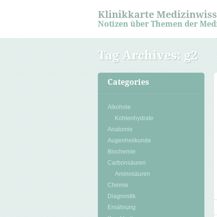
Klinikkarte Medizinwis
Notizen über Themen der Med
Tag Archives:
g2
Categories
Alkohole
Kohlenhydrate
Anatomie
Augenheilkunde
Biochemie
Carbonsäuren
Aminosäuren
Chemie
Diagnostik
Ernährung