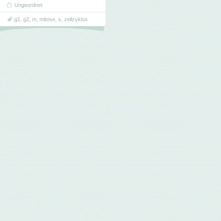
Ungeordnet
g1
,
g2
,
m
,
mitose
,
s
,
zellzyklus