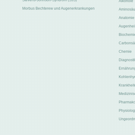
Stevens-Johnson-Syndrom (SJS)
Alkohole
Morbus Bechterew und Augenerkrankungen
Aminosäu
Anatomie
Augenhei
Biochemi
Carbonsä
Chemie
Diagnosti
Ernährun
Kohlenhy
Krankheit
Medizinis
Pharmako
Physiolog
Ungeordn