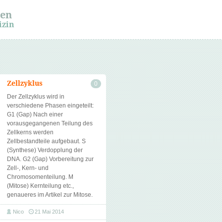
sen
izin
Zellzyklus
0
Der Zellzyklus wird in
verschiedene Phasen eingeteilt:
G1 (Gap) Nach einer
vorausgegangenen Teilung des
Zellkerns werden
Zellbestandteile aufgebaut. S
(Synthese) Verdopplung der
DNA. G2 (Gap) Vorbereitung zur
Zell-, Kern- und
Chromosomenteilung. M
(Mitose) Kernteilung etc.,
genaueres im Artikel zur Mitose.
Nico
21 Mai 2014