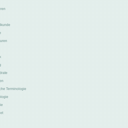
ren
lkunde
e
uren
k
g
drate
en
che Terminologie
logie
ie
et