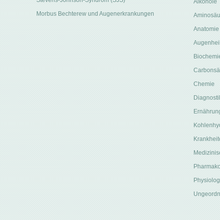
Stevens-Johnson-Syndrom (SJS)
Alkohole
Morbus Bechterew und Augenerkrankungen
Aminosäu
Anatomie
Augenhei
Biochemi
Carbonsä
Chemie
Diagnosti
Ernährun
Kohlenhy
Krankheit
Medizinis
Pharmako
Physiolog
Ungeordn