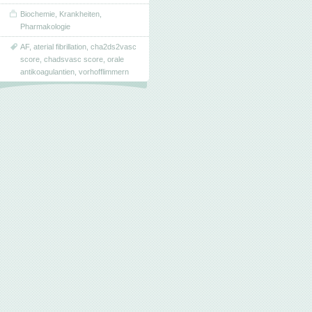
Biochemie
,
Krankheiten
,
Pharmakologie
AF
,
aterial fibrillation
,
cha2ds2vasc
score
,
chadsvasc score
,
orale
antikoagulantien
,
vorhofflimmern