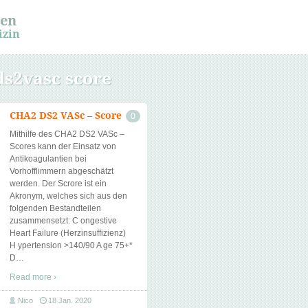
sen
izin
s2vasc score
CHA2 DS2 VASc – Score
0
Mithilfe des CHA2 DS2 VASc –
Scores kann der Einsatz von
Antikoagulantien bei
Vorhofflimmern abgeschätzt
werden. Der Scrore ist ein
Akronym, welches sich aus den
folgenden Bestandteilen
zusammensetzt: C ongestive
Heart Failure (Herzinsuffizienz)
H ypertension >140/90 A ge 75+*
D
…
Read more ›
Nico
18 Jan. 2020