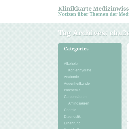
Klinikkarte Medizinwis
Notizen über Themen der Med
Tag Archives:
cha2d
Categories
Alkohole
Kohlenhydrate
Anatomie
Augenheilkunde
Biochemie
Carbonsäuren
Aminosäuren
Chemie
Diagnostik
Ernährung