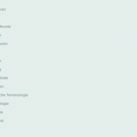
ren
lkunde
e
uren
k
g
drate
en
che Terminologie
logie
ie
et