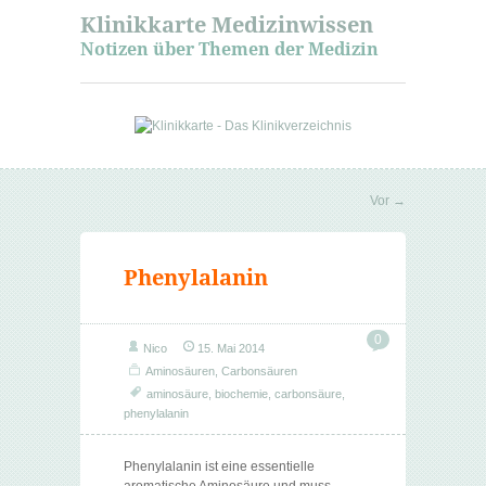
Klinikkarte Medizinwissen
Notizen über Themen der Medizin
Vor
→
Phenylalanin
0
Nico
15. Mai 2014
Aminosäuren
,
Carbonsäuren
aminosäure
,
biochemie
,
carbonsäure
,
phenylalanin
Phenylalanin ist eine essentielle