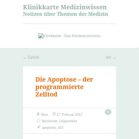
Klinikkarte Medizinwissen
Notizen über Themen der Medizin
←
Zurück
Vor
→
Die Apoptose – der
programmierte
Zelltod
0
Nico
17. Februar 2017
Biochemie
,
Ungeordnet
apoptose
,
p53