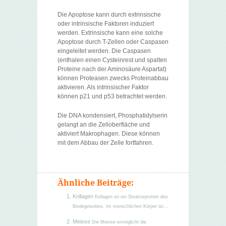
Die Apoptose kann durch extrinsische
oder intrinsische Faktoren induziert
werden. Extrinsische kann eine solche
Apoptose durch T-Zellen oder Caspasen
eingeleitet werden. Die Caspasen
(enthalen einen Cysteinrest und spalten
Proteine nach der Aminosäure Aspartat)
können Proteasen zwecks Proteinabbau
aktivieren. Als intrinsischer Faktor
können p21 und p53 betrachtet werden.
Die DNA kondensiert, Phosphatidylserin
gelangt an die Zelloberfläche und
aktiviert Makrophagen. Diese können
mit dem Abbau der Zelle fortfahren.
Ähnliche Beiträge:
Kollagen
Kollagen ist ein Strukturprotein des
Bindegewebes. Im menschlichen Körper ist...
Meiose
Die Meiose ermöglicht die