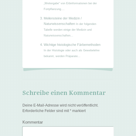
„Weitergabe“ von Erbinformationen bei der
Fortpflanzung....
Meilensteine der Medizin /
Naturwissenschaften
In der folgenden
Tabelle werden einige der Medizin und
Naturwissenschaften...
Wichtige histologische Färbemethoden
In der Histologie oder auch als Gewebelehre
bekannt, werden Präparate...
Schreibe einen Kommentar
Deine E-Mail-Adresse wird nicht veröffentlicht.
Erforderliche Felder sind mit
*
markiert
Kommentar